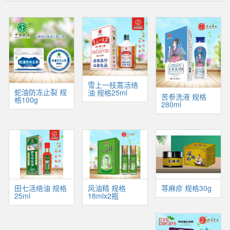
雪上一枝蒿活络
蛇油防冻止裂 规
油 规格25ml
苦参洗液 规格
格100g
280ml
风油精 规格
荨麻疹 规格30g
田七活络油 规格
18mlx2瓶
25ml