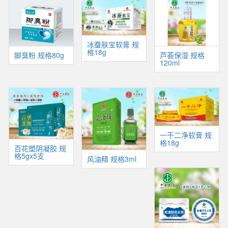
冰蚕肤宝软膏 规
格18g
芦荟保湿 规格
脚臭粉 规格80g
120ml
一干二净软膏 规
格18g
百花塑阴凝胶 规
格5gx5支
风油精 规格3ml