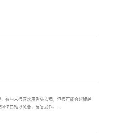
裂，有些人很喜欢用舌头去舔，但很可能会越舔越
使得伤口难以愈合，反复发作。…