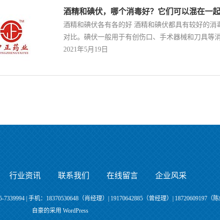
酒精和碘伏，哪个消毒好？它们可以混在一
酒精和碘伏各有各的好 酒精和碘伏都具有较好的消
对比。碘伏一般用于有创伤口、手术器械和刀具等
2021年5月19日
行业资讯
联系我们
在线留言
企业风采
39994 | 手机：18370530648（肖经理）| 19170642885（曾经理）| 18720609197
自豪的采用 WordPress