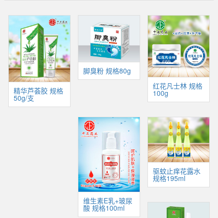
脚臭粉 规格80g
红花凡士林 规格
精华芦荟胶 规格
100g
50g/支
驱蚊止痒花露水
规格195ml
维生素E乳+玻尿
酸 规格100ml