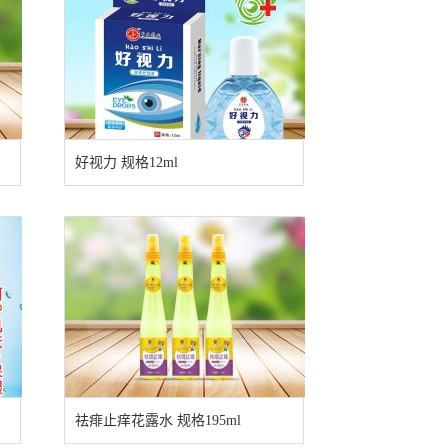
好视力 规格12ml
祛痱止痒花露水 规格195ml