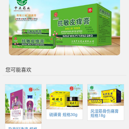
您可能喜欢
风湿筋骨伤痛膏
硫磺膏 规格30g
规格18g
孕产妇洗液 规格