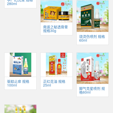
280ml
南遥之秘透骨膏
规格30g
烧烫伤喷剂 规格
60ml
驱蚊止痒 规格
正红花油 规格
100ml
25ml
脚气克星喷剂 规
格60ml