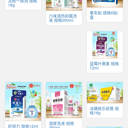
冻疮一抹消 规格
18g
晕车贴 规格6贴/
六味清热抑菌洗
盒
液 规格260ml.
蓝莓叶黄素 规格
12ml
冰磺肤乐软膏 规
格18g
湿痒洗液 规格
好视力 规格12ml
260ml