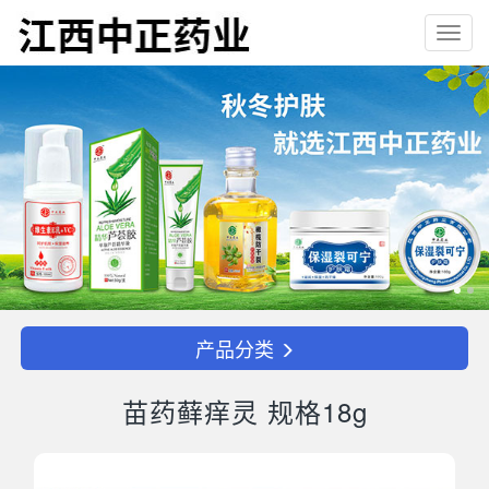
Toggl
navig
产品分类
苗药藓痒灵 规格18g