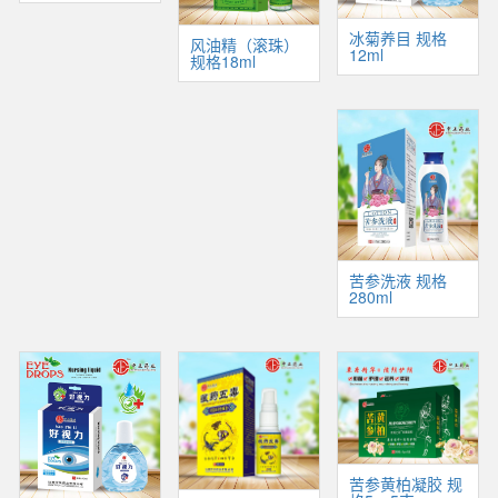
冰菊养目 规格
风油精（滚珠）
12ml
规格18ml
苦参洗液 规格
280ml
苦参黄柏凝胶 规