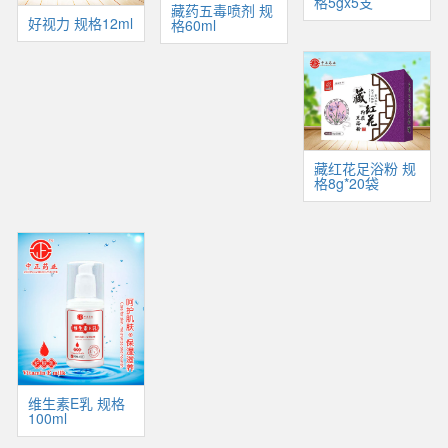
格5gx5支
藏药五毒喷剂 规
好视力 规格12ml
格60ml
藏红花足浴粉 规
格8g*20袋
维生素E乳 规格
100ml