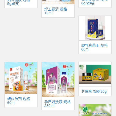
8g*20袋
5gx5支
焊工视清 规格
12ml
脚气真菌王 规格
60ml
荨麻疹 规格30g
碘伏喷剂 规格
孕产妇洗液 规格
60ml
280ml