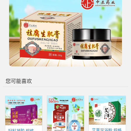
您可能喜欢
艾草足浴粉 规格
妇科凝胶 规格