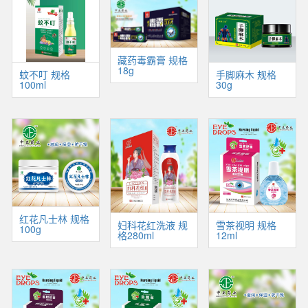
藏药毒霸膏 规格
18g
蚊不叮 规格
手脚麻木 规格
100ml
30g
红花凡士林 规格
妇科花红洗液 规
雪茶视明 规格
100g
格280ml
12ml