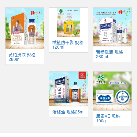
橄榄防干裂 规格
120ml
苦参洗液 规格
黄柏洗液 规格
260ml
280ml
活络油 规格25ml
尿素VE 规格
100g