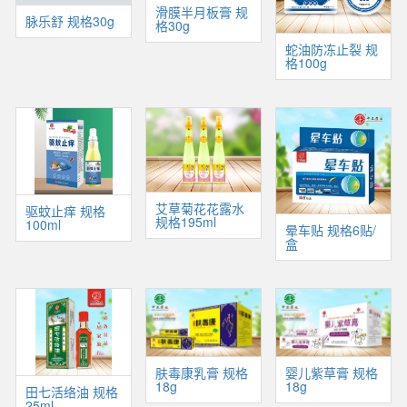
滑膜半月板膏 规
脉乐舒 规格30g
格30g
蛇油防冻止裂 规
格100g
艾草菊花花露水
驱蚊止痒 规格
规格195ml
100ml
晕车贴 规格6贴/
盒
肤毒康乳膏 规格
婴儿紫草膏 规格
18g
18g
田七活络油 规格
25ml